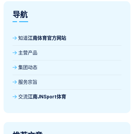
导航
知道
江南体育官方网站
主营产品
集团动态
服务宗旨
交流
江南JNSport体育