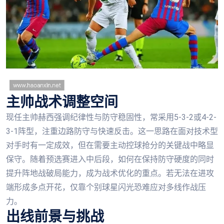
主帅战术调整空间
现任主帅赫西强调纪律性与防守稳固性，常采用5-3-2或4-2-
3-1阵型，注重边路防守与快速反击。这一思路在面对技术型
对手时有一定成效，但在需要主动控球抢分的关键战中略显
保守。随着预选赛进入中后段，如何在保持防守硬度的同时
提升阵地战破局能力，成为战术优化的重点。若无法在进攻
端形成多点开花，仅靠个别球星闪光恐难应对多线作战压
力。
出线前景与挑战