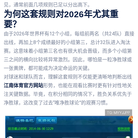
见，通常前面几项规则已足以分出高下。
为何这套规则对2026年尤其重
要？
由于2026年世界杯有12个小组，每组前两名（共24队）直接
出线，再加上8个成绩最好的小组第三，总计32队进入淘汰
赛。这意味着小组第三名也有很大机会晋级，而多个小组第
三之间的横向比较将异常激烈。因此，哪怕是一粒净胜球或
一张黄牌，都可能成为决定命运的关键。
对球迷和球队而言，理解这套规则不仅能更清晰地判断出线
江南体育官方网站
形势，也能在观看比赛时更有针对性地关
注关键数据。毕竟，在积分相同的情况下，胜负关系优先于
净胜球，这改变了过去“唯净胜球论”的观赛习惯。