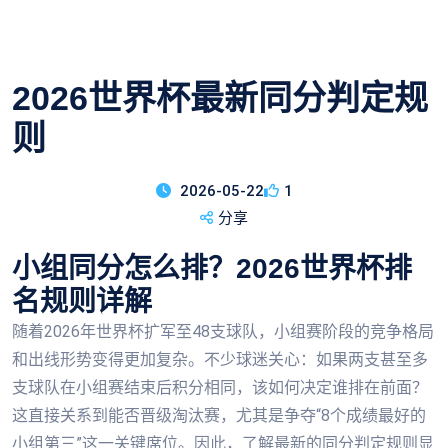
2026世界杯最新同分判定规
则
2026-05-22
1
分享
小组同分怎么排？2026世界杯排
名规则详解
随着2026年世界杯扩军至48支球队，小组赛阶段的竞争格局
和出线形势变得更加复杂。不少球迷关心：如果两支甚至多
支球队在小组赛结束后积分相同，该如何决定谁排在前面？
这直接关系到能否晋级淘汰赛，尤其是争夺“8个成绩最好的
小组第三”这一关键席位。因此，了解最新的同分判定规则显