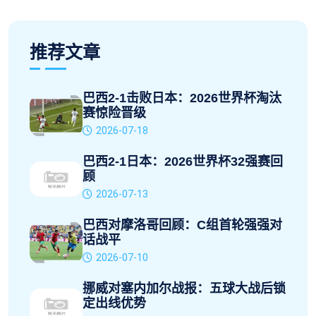
推荐文章
巴西2-1击败日本：2026世界杯淘汰
赛惊险晋级
2026-07-18
巴西2-1日本：2026世界杯32强赛回
顾
2026-07-13
巴西对摩洛哥回顾：C组首轮强强对
话战平
2026-07-10
挪威对塞内加尔战报：五球大战后锁
定出线优势