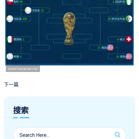
下一篇
搜索