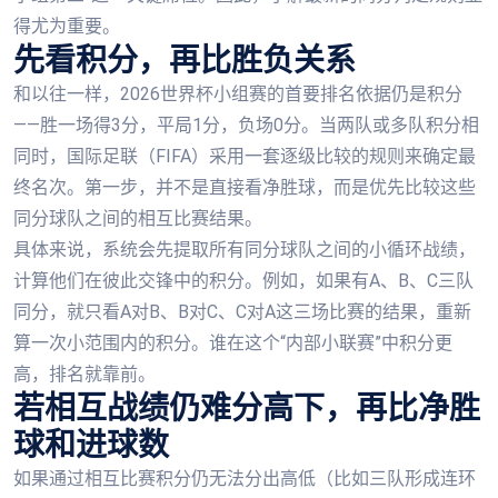
得尤为重要。
先看积分，再比胜负关系
和以往一样，2026世界杯小组赛的首要排名依据仍是积分
——胜一场得3分，平局1分，负场0分。当两队或多队积分相
同时，国际足联（FIFA）采用一套逐级比较的规则来确定最
终名次。第一步，并不是直接看净胜球，而是优先比较这些
同分球队之间的相互比赛结果。
具体来说，系统会先提取所有同分球队之间的小循环战绩，
计算他们在彼此交锋中的积分。例如，如果有A、B、C三队
同分，就只看A对B、B对C、C对A这三场比赛的结果，重新
算一次小范围内的积分。谁在这个“内部小联赛”中积分更
高，排名就靠前。
若相互战绩仍难分高下，再比净胜
球和进球数
如果通过相互比赛积分仍无法分出高低（比如三队形成连环