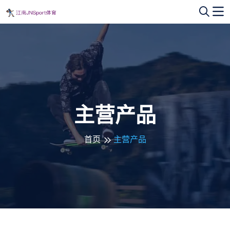
主营产品
首页
主营产品