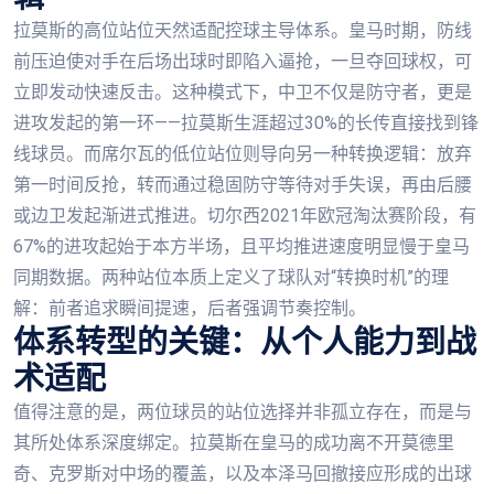
拉莫斯的高位站位天然适配控球主导体系。皇马时期，防线
前压迫使对手在后场出球时即陷入逼抢，一旦夺回球权，可
立即发动快速反击。这种模式下，中卫不仅是防守者，更是
进攻发起的第一环——拉莫斯生涯超过30%的长传直接找到锋
线球员。而席尔瓦的低位站位则导向另一种转换逻辑：放弃
第一时间反抢，转而通过稳固防守等待对手失误，再由后腰
或边卫发起渐进式推进。切尔西2021年欧冠淘汰赛阶段，有
67%的进攻起始于本方半场，且平均推进速度明显慢于皇马
同期数据。两种站位本质上定义了球队对“转换时机”的理
解：前者追求瞬间提速，后者强调节奏控制。
体系转型的关键：从个人能力到战
术适配
值得注意的是，两位球员的站位选择并非孤立存在，而是与
其所处体系深度绑定。拉莫斯在皇马的成功离不开莫德里
奇、克罗斯对中场的覆盖，以及本泽马回撤接应形成的出球