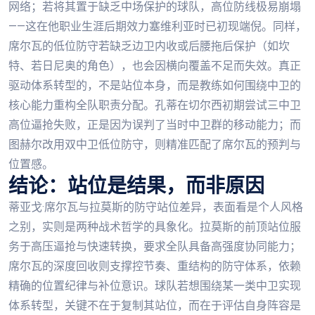
网络；若将其置于缺乏中场保护的球队，高位防线极易崩塌
——这在他职业生涯后期效力塞维利亚时已初现端倪。同样，
席尔瓦的低位防守若缺乏边卫内收或后腰拖后保护（如坎
特、若日尼奥的角色），也会因横向覆盖不足而失效。真正
驱动体系转型的，不是站位本身，而是教练如何围绕中卫的
核心能力重构全队职责分配。孔蒂在切尔西初期尝试三中卫
高位逼抢失败，正是因为误判了当时中卫群的移动能力；而
图赫尔改用双中卫低位防守，则精准匹配了席尔瓦的预判与
位置感。
结论：站位是结果，而非原因
蒂亚戈·席尔瓦与拉莫斯的防守站位差异，表面看是个人风格
之别，实则是两种战术哲学的具象化。拉莫斯的前顶站位服
务于高压逼抢与快速转换，要求全队具备高强度协同能力；
席尔瓦的深度回收则支撑控节奏、重结构的防守体系，依赖
精确的位置纪律与补位意识。球队若想围绕某一类中卫实现
体系转型，关键不在于复制其站位，而在于评估自身阵容是