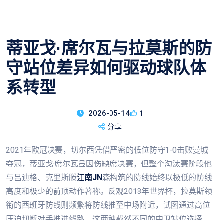
蒂亚戈·席尔瓦与拉莫斯的防
守站位差异如何驱动球队体
系转型
2026-05-14
1
分享
2021年欧冠决赛，切尔西凭借严密的低位防守1-0击败曼城
夺冠，蒂亚戈·席尔瓦虽因伤缺席决赛，但整个淘汰赛阶段他
与吕迪格、克里斯滕
江南JN
森构筑的防线始终以极低的防线
高度和极少的前顶动作著称。反观2018年世界杯，拉莫斯领
衔的西班牙防线则频繁将防线推至中场附近，试图通过高位
压迫切断对手推进线路。这两种截然不同的中卫站位选择，