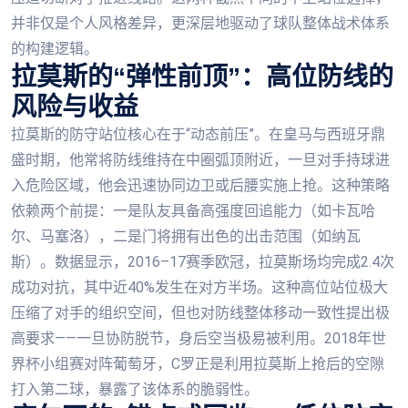
并非仅是个人风格差异，更深层地驱动了球队整体战术体系
的构建逻辑。
拉莫斯的“弹性前顶”：高位防线的
风险与收益
拉莫斯的防守站位核心在于“动态前压”。在皇马与西班牙鼎
盛时期，他常将防线维持在中圈弧顶附近，一旦对手持球进
入危险区域，他会迅速协同边卫或后腰实施上抢。这种策略
依赖两个前提：一是队友具备高强度回追能力（如卡瓦哈
尔、马塞洛），二是门将拥有出色的出击范围（如纳瓦
斯）。数据显示，2016–17赛季欧冠，拉莫斯场均完成2.4次
成功对抗，其中近40%发生在对方半场。这种高位站位极大
压缩了对手的组织空间，但也对防线整体移动一致性提出极
高要求——一旦协防脱节，身后空当极易被利用。2018年世
界杯小组赛对阵葡萄牙，C罗正是利用拉莫斯上抢后的空隙
打入第二球，暴露了该体系的脆弱性。