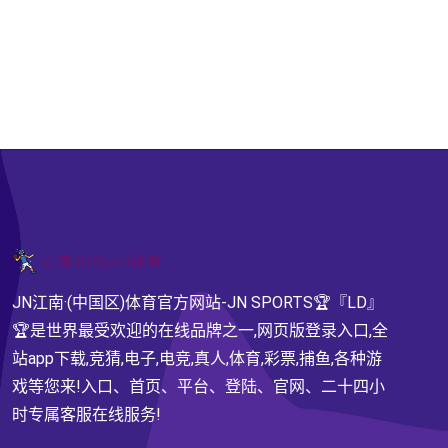
JN江南·(中国区)体育官方网站-JN SPORTS🏆『LD』
🏆是世界最受欢迎的在线品牌之一,网页版登录入口,全
站app下载,竞猜,电子,电竞,真人,体育,彩票,捕鱼,各种游
戏等您来!入口、首页、平台、登陆、官网、二十四小
时专属客服在线服务!