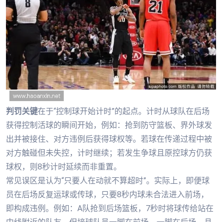
判罚关键
在于“控制球开始计时”的起点。计时从球队在后场
获得控制活球的瞬间开始，例如：抢到防守篮板、界外球发
出并被接住、对方违例后获得球权等。若球在传递过程中被
对方触碰但未失控，计时继续；若发生争球且原控球方仍获
球权，则8秒计时延续而非重置。
常见误区是认为“只要人在动就不算超时”。实际上，即便球
员在后场反复运球或传球，只要8秒内球未合法进入前场，
即构成违例。例如：A队抢到后场篮板，7秒时将球传给站在