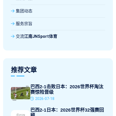
集团动态
服务宗旨
交流
江南JNSport体育
推荐文章
巴西2-1击败日本：2026世界杯淘汰
赛惊险晋级
2026-07-18
巴西2-1日本：2026世界杯32强赛回
顾