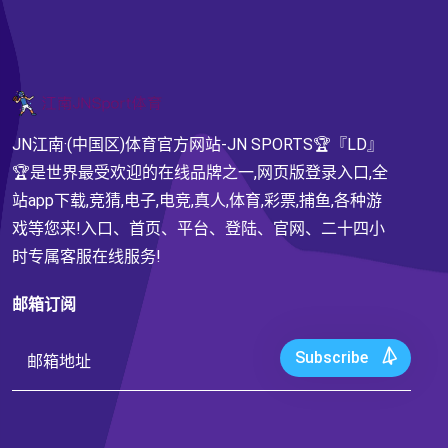
JN江南·(中国区)体育官方网站-JN SPORTS🏆『LD』
🏆是世界最受欢迎的在线品牌之一,网页版登录入口,全
站app下载,竞猜,电子,电竞,真人,体育,彩票,捕鱼,各种游
戏等您来!入口、首页、平台、登陆、官网、二十四小
时专属客服在线服务!
邮箱订阅
Subscribe