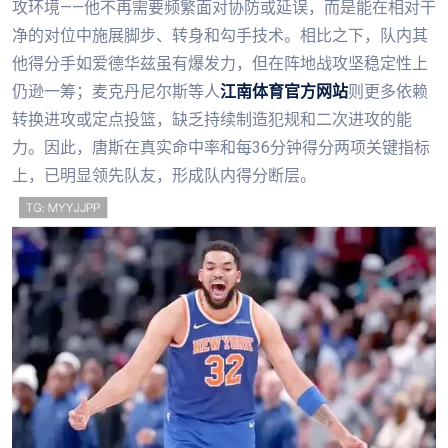
攻环境——他不再需要频繁面对协防或延误，而是能在相对干
净的对位中施展脚步、转身和勾手技术。相比之下，队内其
他得分手如爱德华兹虽有爆发力，但在阵地战攻坚稳定性上
仍逊一筹；麦克丹尼尔斯等人
江南体育官方网站
则更多依赖
转换进攻或定点投篮，缺乏持续制造犯规和二次进攻的能
力。因此，唐斯在真实命中率和每36分钟得分两项关键指标
上，已明显领先队友，形成队内得分断层。