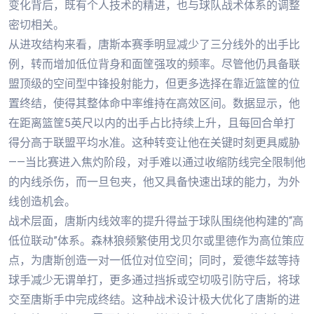
变化背后，既有个人技术的精进，也与球队战术体系的调整
密切相关。
从进攻结构来看，唐斯本赛季明显减少了三分线外的出手比
例，转而增加低位背身和面筐强攻的频率。尽管他仍具备联
盟顶级的空间型中锋投射能力，但更多选择在靠近篮筐的位
置终结，使得其整体命中率维持在高效区间。数据显示，他
在距离篮筐5英尺以内的出手占比持续上升，且每回合单打
得分高于联盟平均水准。这种转变让他在关键时刻更具威胁
——当比赛进入焦灼阶段，对手难以通过收缩防线完全限制他
的内线杀伤，而一旦包夹，他又具备快速出球的能力，为外
线创造机会。
战术层面，唐斯内线效率的提升得益于球队围绕他构建的“高
低位联动”体系。森林狼频繁使用戈贝尔或里德作为高位策应
点，为唐斯创造一对一低位对位空间；同时，爱德华兹等持
球手减少无谓单打，更多通过挡拆或空切吸引防守后，将球
交至唐斯手中完成终结。这种战术设计极大优化了唐斯的进