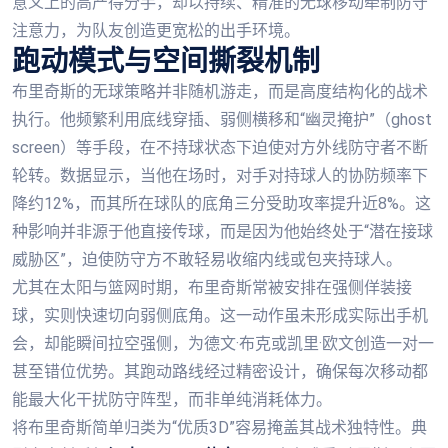
意义上的高产得分手，却以持续、精准的无球移动牵制防守
注意力，为队友创造更宽松的出手环境。
跑动模式与空间撕裂机制
布里奇斯的无球策略并非随机游走，而是高度结构化的战术
执行。他频繁利用底线穿插、弱侧横移和“幽灵掩护”（ghost
screen）等手段，在不持球状态下迫使对方外线防守者不断
轮转。数据显示，当他在场时，对手对持球人的协防频率下
降约12%，而其所在球队的底角三分受助攻率提升近8%。这
种影响并非源于他直接传球，而是因为他始终处于“潜在接球
威胁区”，迫使防守方不敢轻易收缩内线或包夹持球人。
尤其在太阳与篮网时期，布里奇斯常被安排在强侧佯装接
球，实则快速切向弱侧底角。这一动作虽未形成实际出手机
会，却能瞬间拉空强侧，为德文·布克或凯里·欧文创造一对一
甚至错位优势。其跑动路线经过精密设计，确保每次移动都
能最大化干扰防守阵型，而非单纯消耗体力。
将布里奇斯简单归类为“优质3D”容易掩盖其战术独特性。典