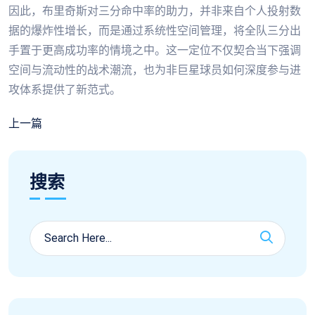
因此，布里奇斯对三分命中率的助力，并非来自个人投射数
据的爆炸性增长，而是通过系统性空间管理，将全队三分出
手置于更高成功率的情境之中。这一定位不仅契合当下强调
空间与流动性的战术潮流，也为非巨星球员如何深度参与进
攻体系提供了新范式。
上一篇
搜索