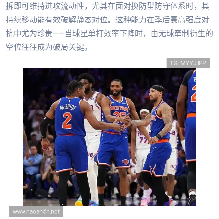
拆即可维持进攻流动性，尤其在面对换防型防守体系时，其
持续移动能有效破解静态对位。这种能力在季后赛高强度对
抗中尤为珍贵——当球星单打效率下降时，由无球牵制衍生的
空位往往成为破局关键。