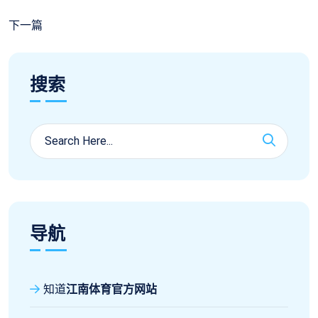
下一篇
搜索
导航
知道
江南体育官方网站