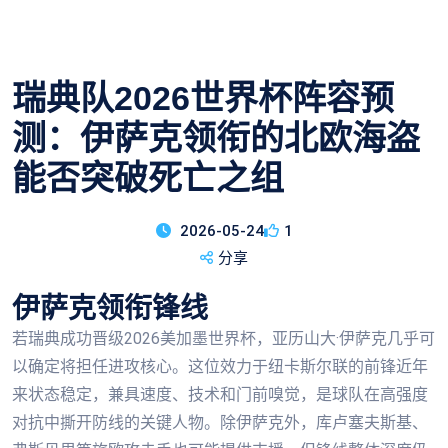
瑞典队2026世界杯阵容预
测：伊萨克领衔的北欧海盗
能否突破死亡之组
2026-05-24
1
分享
伊萨克领衔锋线
若瑞典成功晋级2026美加墨世界杯，亚历山大·伊萨克几乎可
以确定将担任进攻核心。这位效力于纽卡斯尔联的前锋近年
来状态稳定，兼具速度、技术和门前嗅觉，是球队在高强度
对抗中撕开防线的关键人物。除伊萨克外，库卢塞夫斯基、