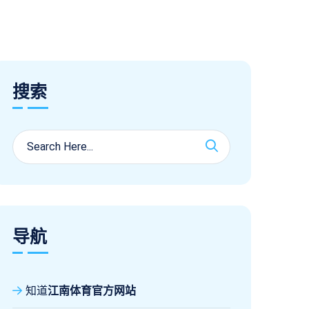
搜索
导航
知道
江南体育官方网站