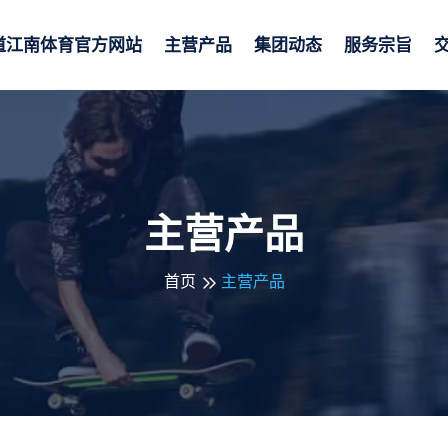
道
江南体育官方网站
主营产品
集团动态
服务宗旨
主营产品
首页
主营产品