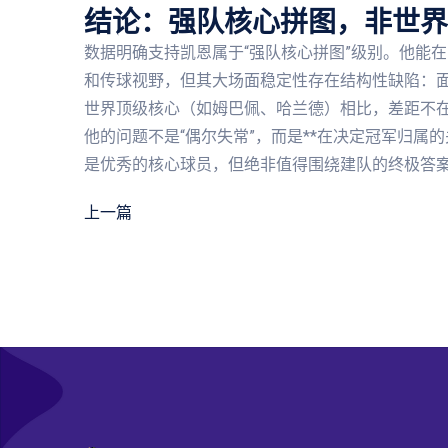
结论：强队核心拼图，非世界
数据明确支持凯恩属于“强队核心拼图”级别。他能
和传球视野，但其大场面稳定性存在结构性缺陷：
世界顶级核心（如姆巴佩、哈兰德）相比，差距不在
他的问题不是“偶尔失常”，而是**在决定冠军归属
是优秀的核心球员，但绝非值得围绕建队的终极答
上一篇