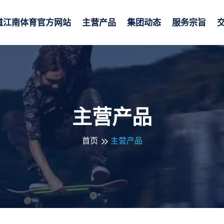
道
江南体育官方网站
主营产品
集团动态
服务宗旨
主营产品
首页
主营产品