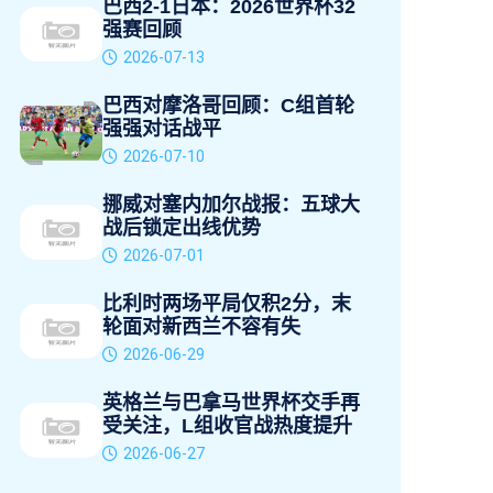
巴西2-1日本：2026世界杯32
强赛回顾
2026-07-13
巴西对摩洛哥回顾：C组首轮
强强对话战平
2026-07-10
挪威对塞内加尔战报：五球大
战后锁定出线优势
2026-07-01
比利时两场平局仅积2分，末
轮面对新西兰不容有失
2026-06-29
英格兰与巴拿马世界杯交手再
受关注，L组收官战热度提升
2026-06-27