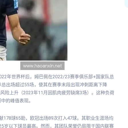
2年世界杯后，姆巴佩在2022/23赛季俱乐部+国家队总
年赛季总出场超过55场，使其在赛季末段出现冲刺距离下降
病风险上升（2023年11月因肌肉疲劳缺席3场）。这种负荷
赛中的峰值表现。
献178球65助，欧冠出场89次打入47球。其职业生涯场均
赛25岁以下球员最高。然而，其团队荣誉仍局限于国内联赛