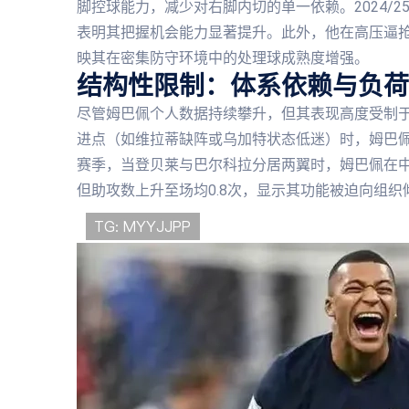
脚控球能力，减少对右脚内切的单一依赖。2024/2
表明其把握机会能力显著提升。此外，他在高压逼抢下的
映其在密集防守环境中的处理球成熟度增强。
结构性限制：体系依赖与负荷
尽管姆巴佩个人数据持续攀升，但其表现高度受制
进点（如维拉蒂缺阵或乌加特状态低迷）时，姆巴佩常
赛季，当登贝莱与巴尔科拉分居两翼时，姆巴佩在中路
但助攻数上升至场均0.8次，显示其功能被迫向组织