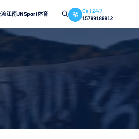
Call 24/7
交流
江南JNSport体育
15799189912