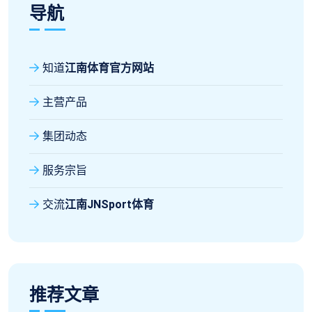
导航
知道
江南体育官方网站
主营产品
集团动态
服务宗旨
交流
江南JNSport体育
推荐文章