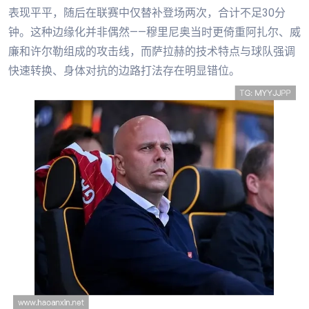
表现平平，随后在联赛中仅替补登场两次，合计不足30分
钟。这种边缘化并非偶然——穆里尼奥当时更倚重阿扎尔、威
廉和许尔勒组成的攻击线，而萨拉赫的技术特点与球队强调
快速转换、身体对抗的边路打法存在明显错位。