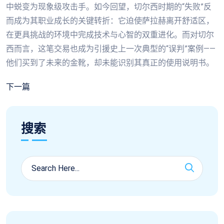
中蜕变为现象级攻击手。如今回望，切尔西时期的“失败”反
而成为其职业成长的关键转折：它迫使萨拉赫离开舒适区，
在更具挑战的环境中完成技术与心智的双重进化。而对切尔
西而言，这笔交易也成为引援史上一次典型的“误判”案例——
他们买到了未来的金靴，却未能识别其真正的使用说明书。
下一篇
搜索