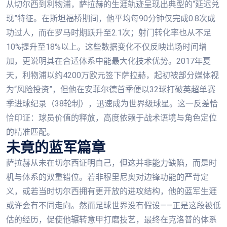
从切尔西到利物浦，萨拉赫的生涯轨迹呈现出典型的“延迟兑
现”特征。在斯坦福桥期间，他平均每90分钟仅完成0.8次成
功过人，而在罗马时期跃升至2.1次；射门转化率也从不足
10%提升至18%以上。这些数据变化不仅反映出场时间增
加，更说明其在合适体系中能最大化技术优势。2017年夏
天，利物浦以约4200万欧元签下萨拉赫，起初被部分媒体视
为“风险投资”，但他在安菲尔德首季便以32球打破英超单赛
季进球纪录（38轮制），迅速成为世界级球星。这一反差恰
恰印证：球员价值的释放，高度依赖于战术语境与角色定位
的精准匹配。
未竟的蓝军篇章
萨拉赫从未在切尔西证明自己，但这并非能力缺陷，而是时
机与体系的双重错位。若非穆里尼奥对边锋功能的严苛定
义，或若当时切尔西拥有更开放的进攻结构，他的蓝军生涯
或许会有不同走向。然而足球世界没有假设——正是这段被低
估的经历，促使他辗转意甲打磨技艺，最终在克洛普的体系