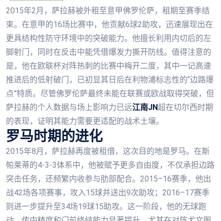
2015年2月，萨拉赫被外租至意甲佛罗伦萨，租期至赛季结
束。在意甲的16场比赛中，他贡献6球2助攻，迅速展现出在
更具结构性防守环境中的突破能力。他擅长利用内切后的左
脚射门，同时在反击中能凭借爆发力撕开防线。值得注意的
是，他在欧联杯对阵热刺的比赛中梅开二度，其中一记高速
推进后的低射破门，已初显其日后在利物浦标志性的“边路爆
点”特质。尽管佛罗伦萨最终未能在联赛或欧战取得突破，但
萨拉赫的个人数据与场上影响力已远
江南JN
超在切尔西时期
的表现，证明其能力需要更适配的战术土壤。
罗马时期的进化
2015年8月，萨拉赫再度被租借，这次目的地是罗马。在斯
帕莱蒂的4-3-3体系中，他被赋予更多自由度，不仅承担边路
突击任务，还频繁内收参与肋部配合。2015–16赛季，他出
战42场各项赛事，攻入15球并送出9次助攻；2016–17赛季
则进一步提升至34场19球15助攻。这一阶段，他的无球跑
动、传中精度和门前终结能力显著提升，尤其在对阵尤文图