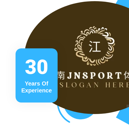
30
Years Of
Experience