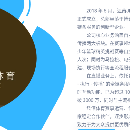
2018 年 5 月，
江南J
正式成立，总部坐落于博云
链条服务的创新型企业。
公司核心业务涵盖自主
传播两大板块。在赛事领域
少年篮球精英挑战赛等自主
人次；同时为马拉松、电
建、现场执行等全流程服
在直播业务上，依托
- 执行 - 传播” 的全
时互动功能，已为超过 1
破 3000 万，同时与
凭借体育赛事运营、传
家稳定合作伙伴，逐步形成
致力于为大众提供更优质