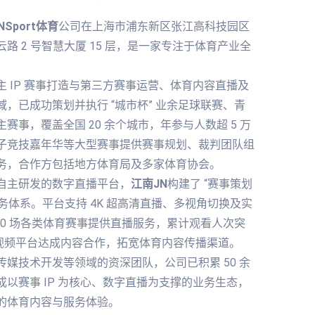
NSport体育
公司在上海市浦东新区张江高科技园区
路 2 号智慧大厦 15 层，是一家专注于体育产业全
 IP 赛事打造与第三方赛事运营、体育内容直播及
，已成功策划并执行 “城市杯” 业余足球联赛、青
赛事，覆盖全国 20 余个城市，年参与人数超 5 万
子竞技嘉年华等大型赛事提供赛事规划、裁判团队组
务，合作方包括地方体育局及多家体育协会。
自主研发的数字直播平台，
江南JN
构建了 “赛事策划
链条服务体系。平台支持 4K 超高清直播、多视角切换及实
00 场各类体育赛事提供直播服务，累计观看人次突
主流视频平台达成内容合作，拓宽体育内容传播渠道。
媒技术开发等领域的资深团队，公司已积累 50 余
以赛事 IP 为核心、数字直播为支撑的业务生态，
的体育内容与服务体验。